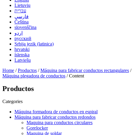
Lietuvių
עברית
فارسی
Čeština
slovenščina
اردو
русский
Srbija jezik (latinica)
hrvatski
íslenska
Latviešu
Home
/
Productos
/
Máquina para fabricar conductos rectangulares
/
Máquina plegadora de conductos
/ Content
Productos
Categories
Máquina formadora de conductos en espiral
Máquina para fabricar conductos redondos
Maquina para conductos circulares
Gorelocker
Maquina de soldar