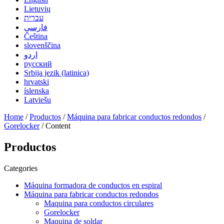
Lietuvių
עברית
فارسی
Čeština
slovenščina
اردو
русский
Srbija jezik (latinica)
hrvatski
íslenska
Latviešu
Home
/
Productos
/
Máquina para fabricar conductos redondos
/
Gorelocker
/ Content
Productos
Categories
Máquina formadora de conductos en espiral
Máquina para fabricar conductos redondos
Maquina para conductos circulares
Gorelocker
Maquina de soldar