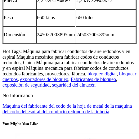
Fuerza
2,2 kW×2+4kw*1
2,2 kW×2+4kw*2
Peso
660 kilos
660 kilos
Dimensión
2450×700×895mm
2450×700×895mm
Hot Tags: Máquina para fabricar conductos de aire redondos y en
espiral Máquina mecánica para fabricar codos de conductos
redondos, China Máquina para fabricar conductos de aire redondos
y en espiral Máquina mecánica para fabricar codos de conductos
redondos fabricantes, proveedores, fábrica,
bloqueo digital
,
bloquear
cuerpos
,
exportadores de bloqueo
,
Fabricantes de bloqueo
,
exposición de seguridad
,
seguridad del almacén
No Information
Máquina del fabricante del codo de la hoja de metal de la máquina
del codo del espiral del conducto redondo de la tubería
You Might Also Like