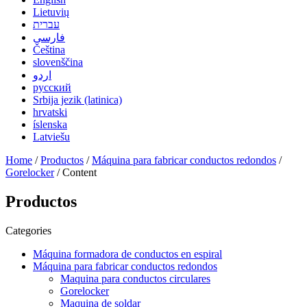
Lietuvių
עברית
فارسی
Čeština
slovenščina
اردو
русский
Srbija jezik (latinica)
hrvatski
íslenska
Latviešu
Home
/
Productos
/
Máquina para fabricar conductos redondos
/
Gorelocker
/ Content
Productos
Categories
Máquina formadora de conductos en espiral
Máquina para fabricar conductos redondos
Maquina para conductos circulares
Gorelocker
Maquina de soldar