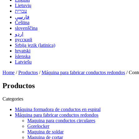
Lietuvių
עברית
فارسی
Čeština
slovenščina
اردو
русский
Srbija jezik (latinica)
hrvatski
íslenska
Latviešu
Home
/
Productos
/
Máquina para fabricar conductos redondos
/ Cont
Productos
Categories
Máquina formadora de conductos en espiral
Máquina para fabricar conductos redondos
Maquina para conductos circulares
Gorelocker
Maquina de soldar
Maquina de cortar