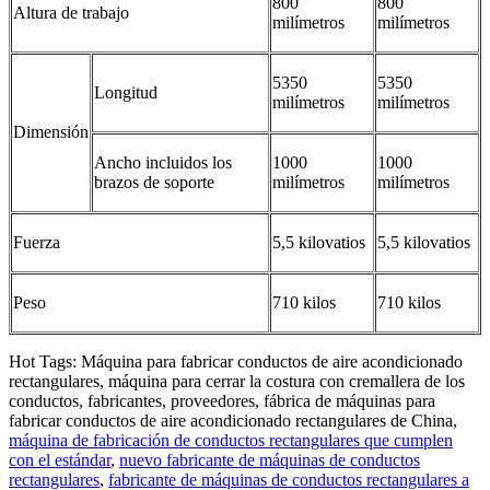
800
800
Altura de trabajo
milímetros
milímetros
5350
5350
Longitud
milímetros
milímetros
Dimensión
Ancho incluidos los
1000
1000
brazos de soporte
milímetros
milímetros
Fuerza
5,5 kilovatios
5,5 kilovatios
Peso
710 kilos
710 kilos
Hot Tags: Máquina para fabricar conductos de aire acondicionado
rectangulares, máquina para cerrar la costura con cremallera de los
conductos, fabricantes, proveedores, fábrica de máquinas para
fabricar conductos de aire acondicionado rectangulares de China,
máquina de fabricación de conductos rectangulares que cumplen
con el estándar
,
nuevo fabricante de máquinas de conductos
rectangulares
,
fabricante de máquinas de conductos rectangulares a