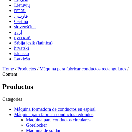
Lietuvių
עברית
فارسی
Čeština
slovenščina
اردو
русский
Srbija jezik (latinica)
hrvatski
íslenska
Latviešu
Home
/
Productos
/
Máquina para fabricar conductos rectangulares
/
Content
Productos
Categories
Máquina formadora de conductos en espiral
Máquina para fabricar conductos redondos
Maquina para conductos circulares
Gorelocker
Maquina de soldar