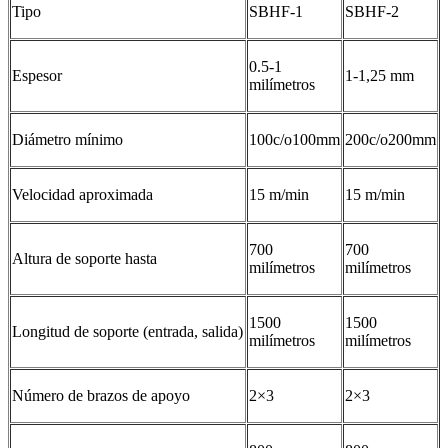
Tipo
SBHF-1
SBHF-2
0.5-1
Espesor
1-1,25 mm
milímetros
Diámetro mínimo
100c/o100mm
200c/o200mm
Velocidad aproximada
15 m/min
15 m/min
700
700
Altura de soporte hasta
milímetros
milímetros
1500
1500
Longitud de soporte (entrada, salida)
milímetros
milímetros
Número de brazos de apoyo
2×3
2×3