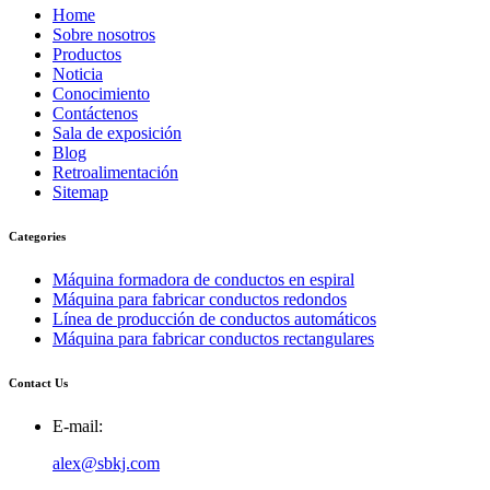
Home
Sobre nosotros
Productos
Noticia
Conocimiento
Contáctenos
Sala de exposición
Blog
Retroalimentación
Sitemap
Categories
Máquina formadora de conductos en espiral
Máquina para fabricar conductos redondos
Línea de producción de conductos automáticos
Máquina para fabricar conductos rectangulares
Contact Us
E-mail:
alex@sbkj.com