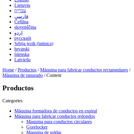
Lietuvių
עברית
فارسی
Čeština
slovenščina
اردو
русский
Srbija jezik (latinica)
hrvatski
íslenska
Latviešu
Home
/
Productos
/
Máquina para fabricar conductos rectangulares
/
Máquina de ranurado
/ Content
Productos
Categories
Máquina formadora de conductos en espiral
Máquina para fabricar conductos redondos
Maquina para conductos circulares
Gorelocker
Maquina de soldar