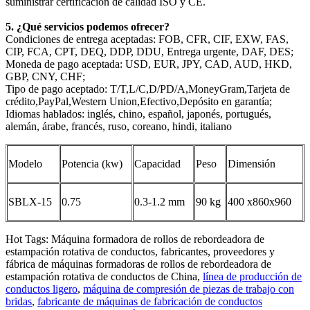
suministrar certificación de calidad ISO y CE.
5. ¿Qué servicios podemos ofrecer?
Condiciones de entrega aceptadas: FOB, CFR, CIF, EXW, FAS,
CIP, FCA, CPT, DEQ, DDP, DDU, Entrega urgente, DAF, DES;
Moneda de pago aceptada: USD, EUR, JPY, CAD, AUD, HKD,
GBP, CNY, CHF;
Tipo de pago aceptado: T/T,L/C,D/PD/A,MoneyGram,Tarjeta de
crédito,PayPal,Western Union,Efectivo,Depósito en garantía;
Idiomas hablados: inglés, chino, español, japonés, portugués,
alemán, árabe, francés, ruso, coreano, hindi, italiano
Modelo
Potencia (kw)
Capacidad
Peso
Dimensión
SBLX-15
0.75
0.3-1.2 mm
90 kg
400 x860x960
Hot Tags: Máquina formadora de rollos de rebordeadora de
estampación rotativa de conductos, fabricantes, proveedores y
fábrica de máquinas formadoras de rollos de rebordeadora de
estampación rotativa de conductos de China,
línea de producción de
conductos ligero
,
máquina de compresión de piezas de trabajo con
bridas
,
fabricante de máquinas de fabricación de conductos