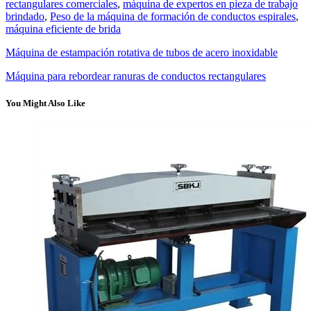
rectangulares comerciales
,
máquina de expertos en pieza de trabajo
brindado
,
Peso de la máquina de formación de conductos espirales
,
máquina eficiente de brida
Máquina de estampación rotativa de tubos de acero inoxidable
Máquina para rebordear ranuras de conductos rectangulares
You Might Also Like