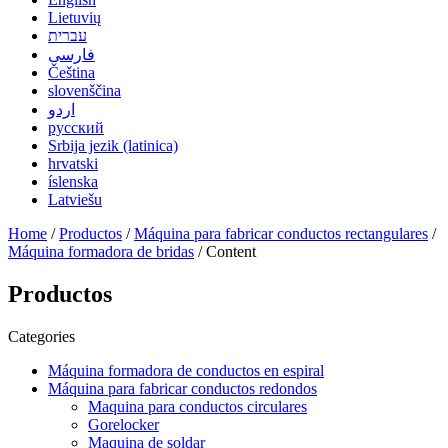
Lietuvių
עברית
فارسی
Čeština
slovenščina
اردو
русский
Srbija jezik (latinica)
hrvatski
íslenska
Latviešu
Home
/
Productos
/
Máquina para fabricar conductos rectangulares
/
Máquina formadora de bridas
/ Content
Productos
Categories
Máquina formadora de conductos en espiral
Máquina para fabricar conductos redondos
Maquina para conductos circulares
Gorelocker
Maquina de soldar