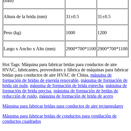
(mm)
Altura de la brida (mm)
31±0.5
31±0.5
Peso (kg)
1000
1200
Largo x Ancho x Alto (mm)
2900*700*1100
2900*700*1100
Hot Tags: Máquina para fabricar bridas para conductos de aire
HVAC, fabricantes, proveedores y fábrica de máquinas para fabricar
bridas para conductos de aire HVAC de China,
máquina de
formación de bridas de energía renovable
,
máquina de formación de
brida sin pulir
,
máquina de formación de brida estrecha
,
máquina de
formación de brida precisa
,
máquina de formación de bridas de
reducción de ruido
,
máquina de formación de brida de acero
Máquina para fabricar bridas para conductos de aire rectangulares
Máquina para fabricar bridas de conductos para ventilación de
conductos cuadrados