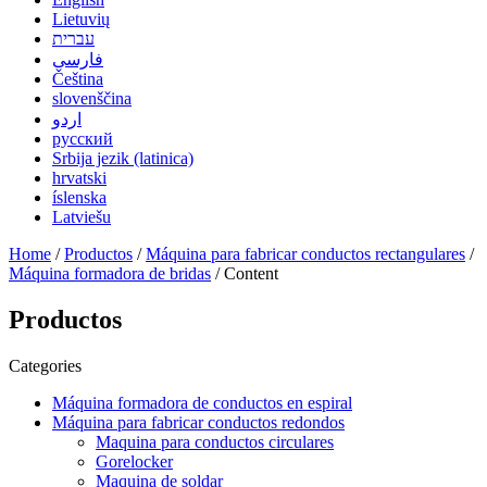
Lietuvių
עברית
فارسی
Čeština
slovenščina
اردو
русский
Srbija jezik (latinica)
hrvatski
íslenska
Latviešu
Home
/
Productos
/
Máquina para fabricar conductos rectangulares
/
Máquina formadora de bridas
/ Content
Productos
Categories
Máquina formadora de conductos en espiral
Máquina para fabricar conductos redondos
Maquina para conductos circulares
Gorelocker
Maquina de soldar