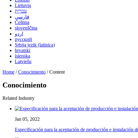
Lietuvių
עברית
فارسی
Čeština
slovenščina
اردو
русский
Srbija jezik (latinica)
hrvatski
íslenska
Latviešu
Home
/
Conocimiento
/ Content
Conocimiento
Related Industry
Jan 05, 2022
Especificación para la aceptación de producción e instalación de