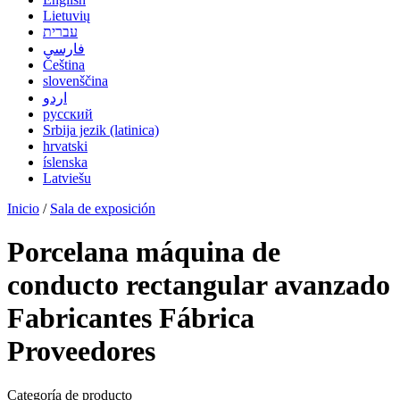
Lietuvių
עברית
فارسی
Čeština
slovenščina
اردو
русский
Srbija jezik (latinica)
hrvatski
íslenska
Latviešu
Inicio
/
Sala de exposición
Porcelana máquina de
conducto rectangular avanzado
Fabricantes Fábrica
Proveedores
Categoría de producto