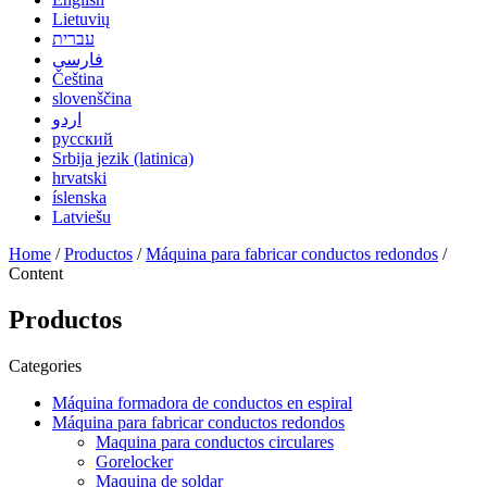
Lietuvių
עברית
فارسی
Čeština
slovenščina
اردو
русский
Srbija jezik (latinica)
hrvatski
íslenska
Latviešu
Home
/
Productos
/
Máquina para fabricar conductos redondos
/
Content
Productos
Categories
Máquina formadora de conductos en espiral
Máquina para fabricar conductos redondos
Maquina para conductos circulares
Gorelocker
Maquina de soldar