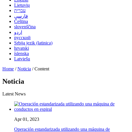
Lietuvių
עברית
فارسی
Čeština
slovenščina
اردو
русский
Srbija jezik (latinica)
hrvatski
íslenska
Latviešu
Home
/
Noticia
/ Content
Noticia
Latest News
Apr 01, 2023
Operación estandarizada utilizando una máquina de