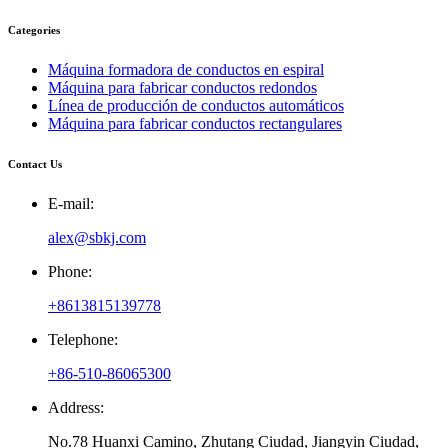
Categories
Máquina formadora de conductos en espiral
Máquina para fabricar conductos redondos
Línea de producción de conductos automáticos
Máquina para fabricar conductos rectangulares
Contact Us
E-mail:
alex@sbkj.com
Phone:
+8613815139778
Telephone:
+86-510-86065300
Address:
No.78 Huanxi Camino, Zhutang Ciudad, Jiangyin Ciudad,