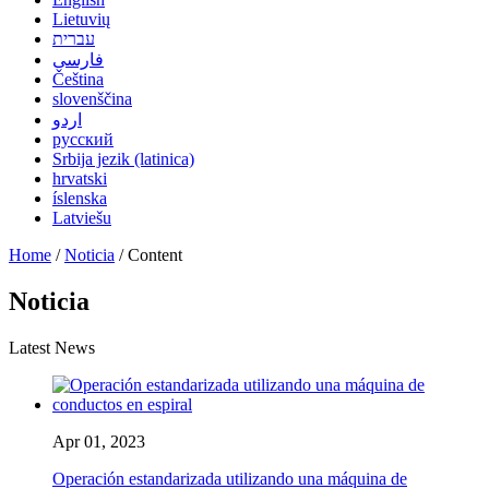
Lietuvių
עברית
فارسی
Čeština
slovenščina
اردو
русский
Srbija jezik (latinica)
hrvatski
íslenska
Latviešu
Home
/
Noticia
/ Content
Noticia
Latest News
Apr 01, 2023
Operación estandarizada utilizando una máquina de