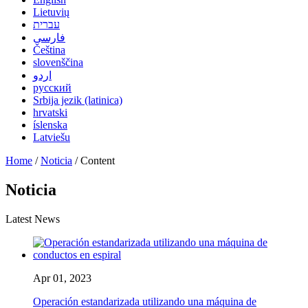
Lietuvių
עברית
فارسی
Čeština
slovenščina
اردو
русский
Srbija jezik (latinica)
hrvatski
íslenska
Latviešu
Home
/
Noticia
/ Content
Noticia
Latest News
Apr 01, 2023
Operación estandarizada utilizando una máquina de