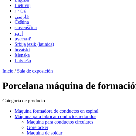
Lietuvių
עברית
فارسی
Čeština
slovenščina
اردو
русский
Srbija jezik (latinica)
hrvatski
íslenska
Latviešu
Inicio
/
Sala de exposición
Porcelana máquina de formación
Categoría de producto
Máquina formadora de conductos en espiral
Máquina para fabricar conductos redondos
Maquina para conductos circulares
Gorelocker
Maquina de soldar