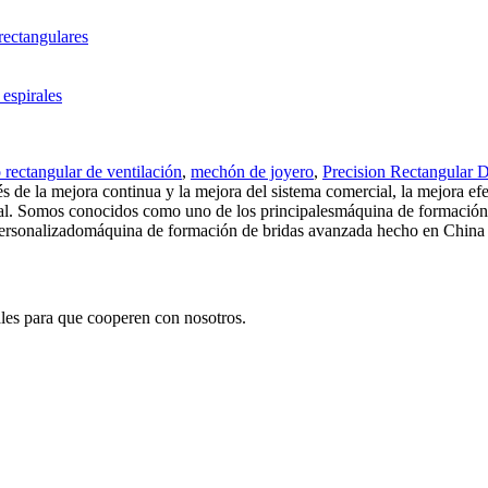
rectangulares
espirales
rectangular de ventilación
,
mechón de joyero
,
Precision Rectangular 
vés de la mejora continua y la mejora del sistema comercial, la mejora e
cial. Somos conocidos como uno de los principalesmáquina de formación
ersonalizadomáquina de formación de bridas avanzada hecho en China a
les para que cooperen con nosotros.