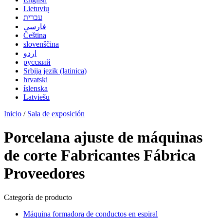
Lietuvių
עברית
فارسی
Čeština
slovenščina
اردو
русский
Srbija jezik (latinica)
hrvatski
íslenska
Latviešu
Inicio
/
Sala de exposición
Porcelana ajuste de máquinas
de corte Fabricantes Fábrica
Proveedores
Categoría de producto
Máquina formadora de conductos en espiral