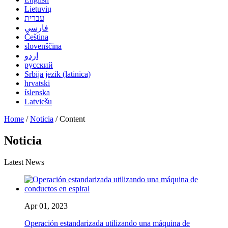
Lietuvių
עברית
فارسی
Čeština
slovenščina
اردو
русский
Srbija jezik (latinica)
hrvatski
íslenska
Latviešu
Home
/
Noticia
/ Content
Noticia
Latest News
Apr 01, 2023
Operación estandarizada utilizando una máquina de