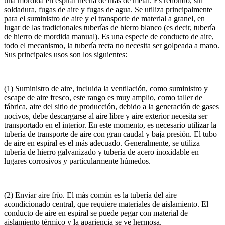
una mordida en espiral hecha de tiras de metal. Es redondo, sin
soldadura, fugas de aire y fugas de agua. Se utiliza principalmente
para el suministro de aire y el transporte de material a granel, en
lugar de las tradicionales tuberías de hierro blanco (es decir, tubería
de hierro de mordida manual). Es una especie de conducto de aire,
todo el mecanismo, la tubería recta no necesita ser golpeada a mano.
Sus principales usos son los siguientes:
(1) Suministro de aire, incluida la ventilación, como suministro y
escape de aire fresco, este rango es muy amplio, como taller de
fábrica, aire del sitio de producción, debido a la generación de gases
nocivos, debe descargarse al aire libre y aire exterior necesita ser
transportado en el interior. En este momento, es necesario utilizar la
tubería de transporte de aire con gran caudal y baja presión. El tubo
de aire en espiral es el más adecuado. Generalmente, se utiliza
tubería de hierro galvanizado y tubería de acero inoxidable en
lugares corrosivos y particularmente húmedos.
(2) Enviar aire frío. El más común es la tubería del aire
acondicionado central, que requiere materiales de aislamiento. El
conducto de aire en espiral se puede pegar con material de
aislamiento térmico y la apariencia se ve hermosa.