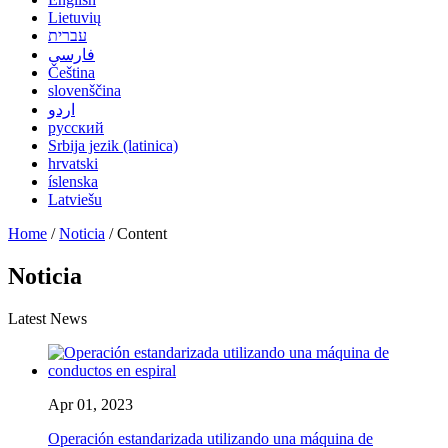
Lietuvių
עברית
فارسی
Čeština
slovenščina
اردو
русский
Srbija jezik (latinica)
hrvatski
íslenska
Latviešu
Home
/
Noticia
/ Content
Noticia
Latest News
Apr 01, 2023
Operación estandarizada utilizando una máquina de