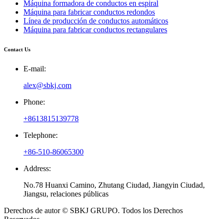
Máquina formadora de conductos en espiral
Máquina para fabricar conductos redondos
Línea de producción de conductos automáticos
Máquina para fabricar conductos rectangulares
Contact Us
E-mail:
alex@sbkj.com
Phone:
+8613815139778
Telephone:
+86-510-86065300
Address:
No.78 Huanxi Camino, Zhutang Ciudad, Jiangyin Ciudad,
Jiangsu, relaciones públicas
Derechos de autor © SBKJ GRUPO. Todos los Derechos