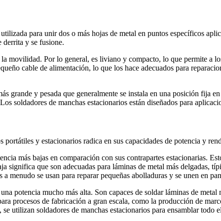
izada para unir dos o más hojas de metal en puntos específicos aplican
 derrita y se fusione.
 la movilidad. Por lo general, es liviano y compacto, lo que permite a l
queño cable de alimentación, lo que los hace adecuados para reparacione
s grande y pesada que generalmente se instala en una posición fija en u
. Los soldadores de manchas estacionarios están diseñados para aplicac
s portátiles y estacionarios radica en sus capacidades de potencia y ren
tencia más bajas en comparación con sus contrapartes estacionarias. Es
aja significa que son adecuadas para láminas de metal más delgadas, típ
les a menudo se usan para reparar pequeñas abolladuras y se unen en pa
una potencia mucho más alta. Son capaces de soldar láminas de metal m
 para procesos de fabricación a gran escala, como la producción de mar
 se utilizan soldadores de manchas estacionarios para ensamblar todo el