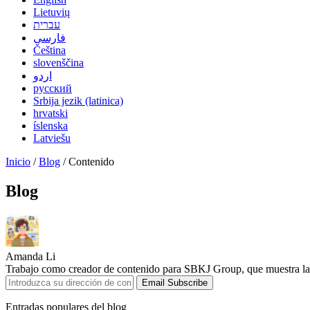
Lietuvių
עברית
فارسی
Čeština
slovenščina
اردو
русский
Srbija jezik (latinica)
hrvatski
íslenska
Latviešu
Inicio
/
Blog
/ Contenido
Blog
Amanda Li
Trabajo como creador de contenido para SBKJ Group, que muestra las 
Email Subscribe
Entradas populares del blog