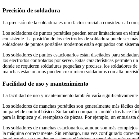
Precisión de soldadura
La precisión de la soldadura es otro factor crucial a considerar al com
Los soldadores de puntos portátiles pueden tener limitaciones en térm
consistente. La posición de los electrodos de soldadura puede ser más 
soldadores de puntos portátiles modernos están equipados con sistema
Los soldadores de puntos estacionarios están diseñados para soldadura
los electrodos controlados por servo. Estas características permiten un
donde se requieren soldaduras pequeñas y precisas, los soldadores de 
manchas estacionarios pueden crear micro soldaduras con alta precis
Facilidad de uso y mantenimiento
La facilidad de uso y mantenimiento también varía significativamente e
Los soldadores de manchas portátiles son generalmente más fáciles de
un panel de control básico. Su tamaño compacto también los hace fác
para la limpieza y el reemplazo de piezas. Por ejemplo, un entusiasta
Los soldadores de manchas estacionarios, aunque son más complejos e
la máquina correctamente. Sin embargo, una vez configurado correctame
involucrado, ya que tienen sistemas eléctricos y mecánicos más comple