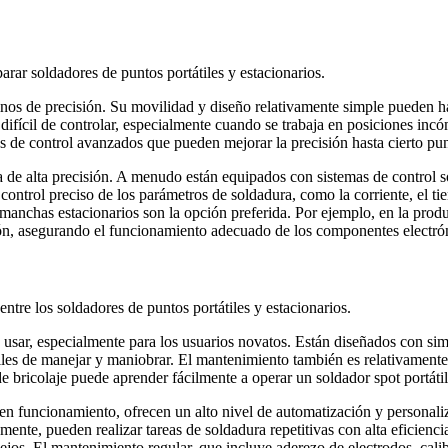
parar soldadores de puntos portátiles y estacionarios.
inos de precisión. Su movilidad y diseño relativamente simple pueden ha
difícil de controlar, especialmente cuando se trabaja en posiciones inc
s de control avanzados que pueden mejorar la precisión hasta cierto pun
 de alta precisión. A menudo están equipados con sistemas de control s
 control preciso de los parámetros de soldadura, como la corriente, el ti
manchas estacionarios son la opción preferida. Por ejemplo, en la prod
ión, asegurando el funcionamiento adecuado de los componentes electró
ntre los soldadores de puntos portátiles y estacionarios.
 usar, especialmente para los usuarios novatos. Están diseñados con s
iles de manejar y maniobrar. El mantenimiento también es relativament
 de bricolaje puede aprender fácilmente a operar un soldador spot portá
n funcionamiento, ofrecen un alto nivel de automatización y personali
nte, pueden realizar tareas de soldadura repetitivas con alta eficienc
jos. El mantenimiento regular, que incluye aderezo de electrodos, cali