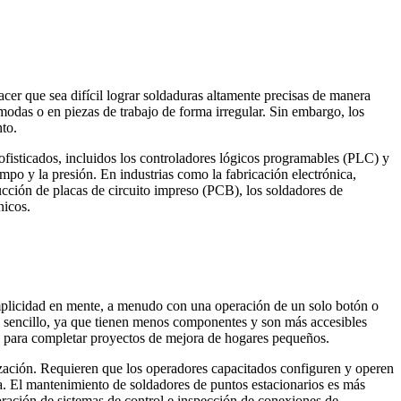
cer que sea difícil lograr soldaduras altamente precisas de manera
ómodas o en piezas de trabajo de forma irregular. Sin embargo, los
to.
ofisticados, incluidos los controladores lógicos programables (PLC) y
empo y la presión. En industrias como la fabricación electrónica,
ucción de placas de circuito impreso (PCB), los soldadores de
nicos.
implicidad en mente, a menudo con una operación de un solo botón o
e sencillo, ya que tienen menos componentes y son más accesibles
til para completar proyectos de mejora de hogares pequeños.
zación. Requieren que los operadores capacitados configuren y operen
ia. El mantenimiento de soldadores de puntos estacionarios es más
bración de sistemas de control e inspección de conexiones de