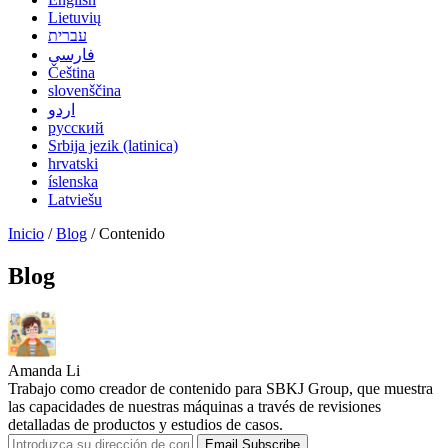
Lietuvių
עברית
فارسی
Čeština
slovenščina
اردو
русский
Srbija jezik (latinica)
hrvatski
íslenska
Latviešu
Inicio
/
Blog
/ Contenido
Blog
Amanda Li
Trabajo como creador de contenido para SBKJ Group, que muestra
las capacidades de nuestras máquinas a través de revisiones
detalladas de productos y estudios de casos.
Email Subscribe