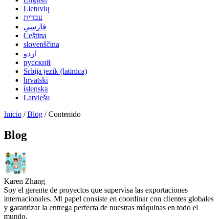
Lietuvių
עברית
فارسی
Čeština
slovenščina
اردو
русский
Srbija jezik (latinica)
hrvatski
íslenska
Latviešu
Inicio
/
Blog
/ Contenido
Blog
Karen Zhang
Soy el gerente de proyectos que supervisa las exportaciones
internacionales. Mi papel consiste en coordinar con clientes globales
y garantizar la entrega perfecta de nuestras máquinas en todo el
mundo.