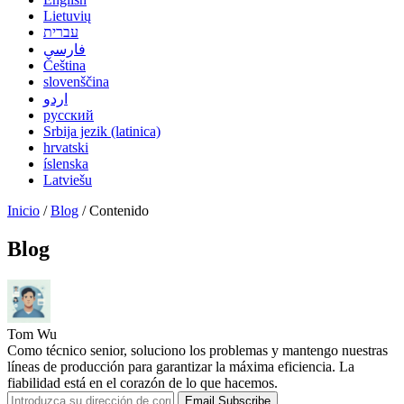
Lietuvių
עברית
فارسی
Čeština
slovenščina
اردو
русский
Srbija jezik (latinica)
hrvatski
íslenska
Latviešu
Inicio
/
Blog
/ Contenido
Blog
Tom Wu
Como técnico senior, soluciono los problemas y mantengo nuestras
líneas de producción para garantizar la máxima eficiencia. La
fiabilidad está en el corazón de lo que hacemos.
Email Subscribe