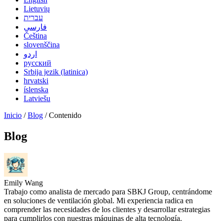
Lietuvių
עברית
فارسی
Čeština
slovenščina
اردو
русский
Srbija jezik (latinica)
hrvatski
íslenska
Latviešu
Inicio
/
Blog
/ Contenido
Blog
Emily Wang
Trabajo como analista de mercado para SBKJ Group, centrándome
en soluciones de ventilación global. Mi experiencia radica en
comprender las necesidades de los clientes y desarrollar estrategias
para cumplirlos con nuestras máquinas de alta tecnología.