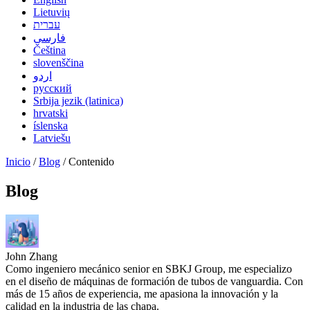
Lietuvių
עברית
فارسی
Čeština
slovenščina
اردو
русский
Srbija jezik (latinica)
hrvatski
íslenska
Latviešu
Inicio
/
Blog
/ Contenido
Blog
John Zhang
Como ingeniero mecánico senior en SBKJ Group, me especializo
en el diseño de máquinas de formación de tubos de vanguardia. Con
más de 15 años de experiencia, me apasiona la innovación y la
calidad en la industria de las chapa.